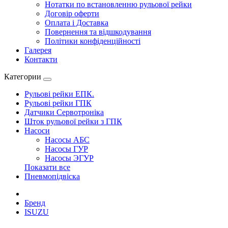
Нотатки по встановленню рульової рейки
Договір оферти
Оплата і Доставка
Повернення та відшкодування
Політики конфіденційності
Галерея
Контакти
Категории
Рульові рейки ЕПК.
Рульові рейки ГПК
Датчики Сервотроніка
Шток рульової рейки з ГПК
Насоси
Насосы АБС
Насосы ГУР
Насосы ЭГУР
Показати все
Пневмопідвіска
Бренд
ISUZU