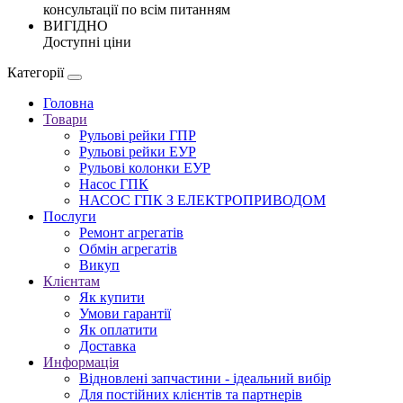
консультації по всім питанням
ВИГІДНО
Доступні ціни
Категорії
Головна
Товари
Рульові рейки ГПР
Рульові рейки ЕУР
Рульові колонки ЕУР
Насос ГПК
НАСОС ГПК З ЕЛЕКТРОПРИВОДОМ
Послуги
Ремонт агрегатів
Обмін агрегатів
Викуп
Клієнтам
Як купити
Умови гарантії
Як оплатити
Доставка
Информація
Відновлені запчастини - ідеальний вибір
Для постійних клієнтів та партнерів