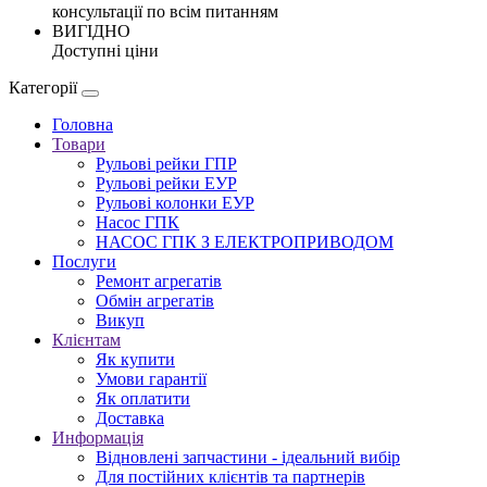
консультації по всім питанням
ВИГІДНО
Доступні ціни
Категорії
Головна
Товари
Рульові рейки ГПР
Рульові рейки ЕУР
Рульові колонки ЕУР
Насос ГПК
НАСОС ГПК З ЕЛЕКТРОПРИВОДОМ
Послуги
Ремонт агрегатів
Обмін агрегатів
Викуп
Клієнтам
Як купити
Умови гарантії
Як оплатити
Доставка
Информація
Відновлені запчастини - ідеальний вибір
Для постійних клієнтів та партнерів