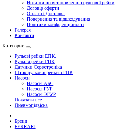
Нотатки по встановленню рульової рейки
Договір оферти
Оплата і Доставка
Повернення та відшкодування
Політики конфіденційності
Галерея
Контакти
Категории
Рульові рейки ЕПК.
Рульові рейки ГПК
Датчики Сервотроніка
Шток рульової рейки з ГПК
Насоси
Насосы АБС
Насосы ГУР
Насосы ЭГУР
Показати все
Пневмопідвіска
Бренд
FERRARI