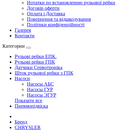
Нотатки по встановленню рульової рейки
Договір оферти
Оплата і Доставка
Повернення та відшкодування
Політики конфіденційності
Галерея
Контакти
Категории
Рульові рейки ЕПК.
Рульові рейки ГПК
Датчики Сервотроніка
Шток рульової рейки з ГПК
Насоси
Насосы АБС
Насосы ГУР
Насосы ЭГУР
Показати все
Пневмопідвіска
Бренд
CHRYSLER