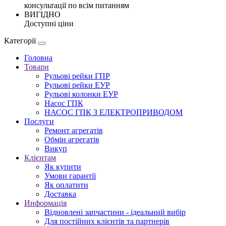
консультації по всім питанням
ВИГІДНО
Доступні ціни
Категорії
Головна
Товари
Рульові рейки ГПР
Рульові рейки ЕУР
Рульові колонки ЕУР
Насос ГПК
НАСОС ГПК З ЕЛЕКТРОПРИВОДОМ
Послуги
Ремонт агрегатів
Обмін агрегатів
Викуп
Клієнтам
Як купити
Умови гарантії
Як оплатити
Доставка
Информація
Відновлені запчастини - ідеальний вибір
Для постійних клієнтів та партнерів