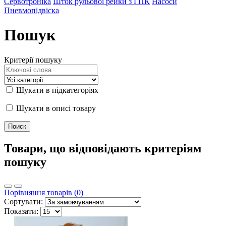
Сервотроніка
Шток рульової рейки з ГПК
Насоси
Пневмопідвіска
Пошук
Критерії пошуку
Шукати в підкатегоріях
Шукати в описі товару
Товари, що відповідають критеріям
пошуку
Порівняння товарів (0)
Сортувати:
Показати: