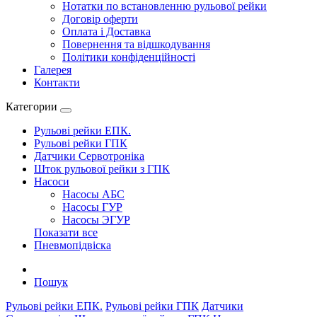
Нотатки по встановленню рульової рейки
Договір оферти
Оплата і Доставка
Повернення та відшкодування
Політики конфіденційності
Галерея
Контакти
Категории
Рульові рейки ЕПК.
Рульові рейки ГПК
Датчики Сервотроніка
Шток рульової рейки з ГПК
Насоси
Насосы АБС
Насосы ГУР
Насосы ЭГУР
Показати все
Пневмопідвіска
Пошук
Рульові рейки ЕПК.
Рульові рейки ГПК
Датчики