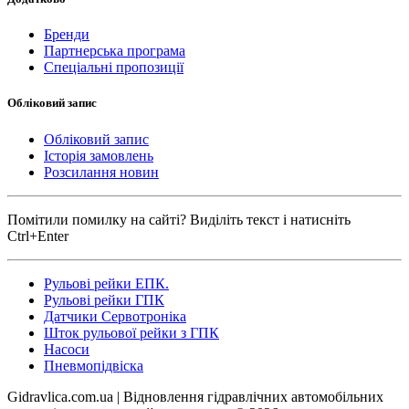
Бренди
Партнерська програма
Спеціальні пропозиції
Обліковий запис
Обліковий запис
Історія замовлень
Розсилання новин
Помітили помилку на сайті? Виділіть текст і натисніть
Ctrl+Enter
Рульові рейки ЕПК.
Рульові рейки ГПК
Датчики Сервотроніка
Шток рульової рейки з ГПК
Насоси
Пневмопідвіска
Gidravlica.com.ua | Відновлення гідравлічних автомобільних