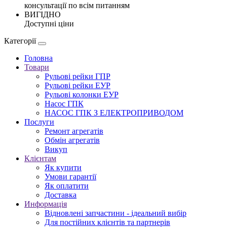
консультації по всім питанням
ВИГІДНО
Доступні ціни
Категорії
Головна
Товари
Рульові рейки ГПР
Рульові рейки ЕУР
Рульові колонки ЕУР
Насос ГПК
НАСОС ГПК З ЕЛЕКТРОПРИВОДОМ
Послуги
Ремонт агрегатів
Обмін агрегатів
Викуп
Клієнтам
Як купити
Умови гарантії
Як оплатити
Доставка
Информація
Відновлені запчастини - ідеальний вибір
Для постійних клієнтів та партнерів