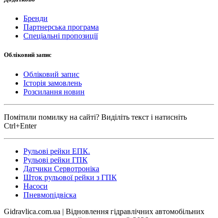
Бренди
Партнерська програма
Спеціальні пропозиції
Обліковий запис
Обліковий запис
Історія замовлень
Розсилання новин
Помітили помилку на сайті? Виділіть текст і натисніть
Ctrl+Enter
Рульові рейки ЕПК.
Рульові рейки ГПК
Датчики Сервотроніка
Шток рульової рейки з ГПК
Насоси
Пневмопідвіска
Gidravlica.com.ua | Відновлення гідравлічних автомобільних