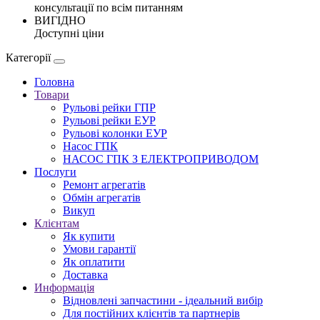
консультації по всім питанням
ВИГІДНО
Доступні ціни
Категорії
Головна
Товари
Рульові рейки ГПР
Рульові рейки ЕУР
Рульові колонки ЕУР
Насос ГПК
НАСОС ГПК З ЕЛЕКТРОПРИВОДОМ
Послуги
Ремонт агрегатів
Обмін агрегатів
Викуп
Клієнтам
Як купити
Умови гарантії
Як оплатити
Доставка
Информація
Відновлені запчастини - ідеальний вибір
Для постійних клієнтів та партнерів