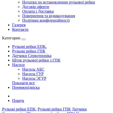
Нотатки по встановленню рульової рейки
Договір оферти
Оплата і Доставка
Повернення та відшкодування
Політики конфіденційності
Галерея
Контакти
Категории
Рульові рейки ЕПК.
Рульові рейки ГПК
Датчики Сервотроніка
Шток рульової рейки з ГПК
Насоси
Насосы АБС
Насосы ГУР
Насосы ЭГУР
Показати все
Пневмопідвіска
Пошук
Рульові рейки ЕПК.
Рульові рейки ГПК
Датчики