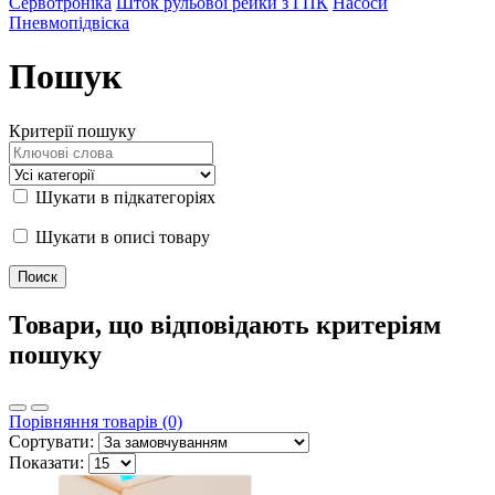
Сервотроніка
Шток рульової рейки з ГПК
Насоси
Пневмопідвіска
Пошук
Критерії пошуку
Шукати в підкатегоріях
Шукати в описі товару
Товари, що відповідають критеріям
пошуку
Порівняння товарів (0)
Сортувати:
Показати: