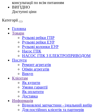
консультації по всім питанням
ВИГІДНО
Доступні ціни
Категорії
Головна
Товари
Рульові рейки ГПР
Рульові рейки ЕУР
Рульові колонки ЕУР
Насос ГПК
НАСОС ГПК З ЕЛЕКТРОПРИВОДОМ
Послуги
Ремонт агрегатів
Обмін агрегатів
Викуп
Клієнтам
Як купити
Умови гарантії
Як оплатити
Доставка
Информація
Відновлені запчастини - ідеальний вибір
Для постійних клієнтів та партнерів