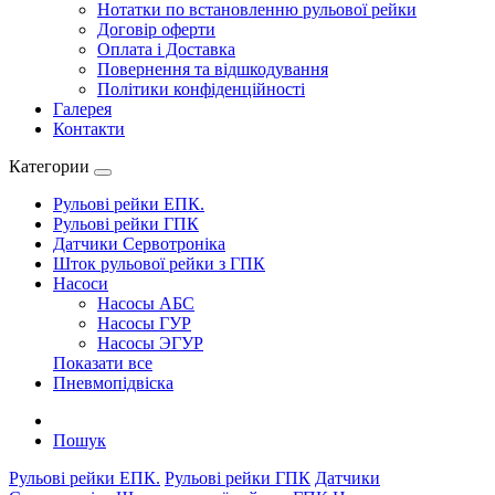
Нотатки по встановленню рульової рейки
Договір оферти
Оплата і Доставка
Повернення та відшкодування
Політики конфіденційності
Галерея
Контакти
Категории
Рульові рейки ЕПК.
Рульові рейки ГПК
Датчики Сервотроніка
Шток рульової рейки з ГПК
Насоси
Насосы АБС
Насосы ГУР
Насосы ЭГУР
Показати все
Пневмопідвіска
Пошук
Рульові рейки ЕПК.
Рульові рейки ГПК
Датчики