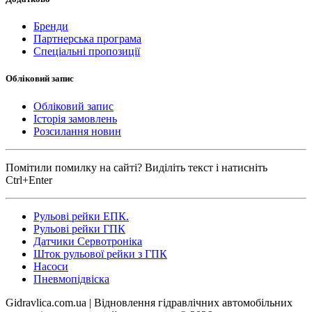
Бренди
Партнерська програма
Спеціальні пропозиції
Обліковий запис
Обліковий запис
Історія замовлень
Розсилання новин
Помітили помилку на сайті? Виділіть текст і натисніть
Ctrl+Enter
Рульові рейки ЕПК.
Рульові рейки ГПК
Датчики Сервотроніка
Шток рульової рейки з ГПК
Насоси
Пневмопідвіска
Gidravlica.com.ua | Відновлення гідравлічних автомобільних