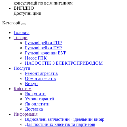
консультації по всім питанням
ВИГІДНО
Доступні ціни
Категорії
Головна
Товари
Рульові рейки ГПР
Рульові рейки ЕУР
Рульові колонки ЕУР
Насос ГПК
НАСОС ГПК З ЕЛЕКТРОПРИВОДОМ
Послуги
Ремонт агрегатів
Обмін агрегатів
Викуп
Клієнтам
Як купити
Умови гарантії
Як оплатити
Доставка
Информація
Відновлені запчастини - ідеальний вибір
Для постійних клієнтів та партнерів