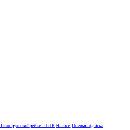
Шток рульової рейки з ГПК
Насоси
Пневмопідвіска