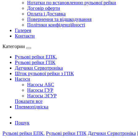
Нотатки по встановленню рульової рейки
Договір оферти
Оплата і Доставка
Повернення та відшкодування
Політики конфіденційності
Галерея
Контакти
Категории
Рульові рейки ЕПК.
Рульові рейки ГПК
Датчики Сервотроніка
Шток рульової рейки з ГПК
Насоси
Насосы АБС
Насосы ГУР
Насосы ЭГУР
Показати все
Пневмопідвіска
Пошук
Рульові рейки ЕПК.
Рульові рейки ГПК
Датчики Сервотроніка