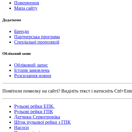
Повернення
Мапа сайту
Додатково
Бренди
Партнерська програма
Спеціальні пропозиції
Обліковий запис
Обліковий запис
Історія замовлень
Розсилання новин
Помітили помилку на сайті? Виділіть текст і натисніть Ctrl+Ent
Рульові рейки ЕПК.
Рульові рейки ГПК
Датчики Сервотроніка
Шток рульової рейки з ГПК
Насоси