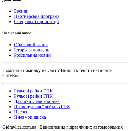
Бренди
Партнерська програма
Спеціальні пропозиції
Обліковий запис
Обліковий запис
Історія замовлень
Розсилання новин
Помітили помилку на сайті? Виділіть текст і натисніть
Ctrl+Enter
Рульові рейки ЕПК.
Рульові рейки ГПК
Датчики Сервотроніка
Шток рульової рейки з ГПК
Насоси
Пневмопідвіска
Gidravlica.com.ua | Відновлення гідравлічних автомобільних