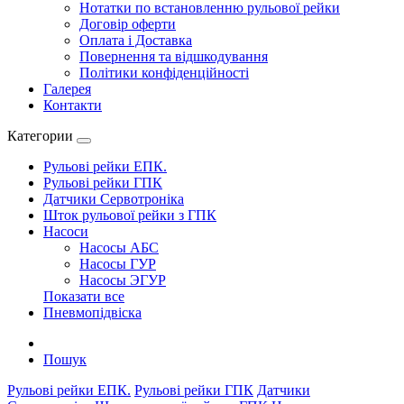
Нотатки по встановленню рульової рейки
Договір оферти
Оплата і Доставка
Повернення та відшкодування
Політики конфіденційності
Галерея
Контакти
Категории
Рульові рейки ЕПК.
Рульові рейки ГПК
Датчики Сервотроніка
Шток рульової рейки з ГПК
Насоси
Насосы АБС
Насосы ГУР
Насосы ЭГУР
Показати все
Пневмопідвіска
Пошук
Рульові рейки ЕПК.
Рульові рейки ГПК
Датчики