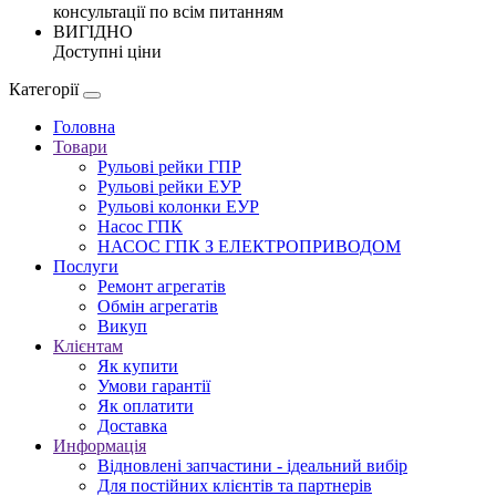
консультації по всім питанням
ВИГІДНО
Доступні ціни
Категорії
Головна
Товари
Рульові рейки ГПР
Рульові рейки ЕУР
Рульові колонки ЕУР
Насос ГПК
НАСОС ГПК З ЕЛЕКТРОПРИВОДОМ
Послуги
Ремонт агрегатів
Обмін агрегатів
Викуп
Клієнтам
Як купити
Умови гарантії
Як оплатити
Доставка
Информація
Відновлені запчастини - ідеальний вибір
Для постійних клієнтів та партнерів