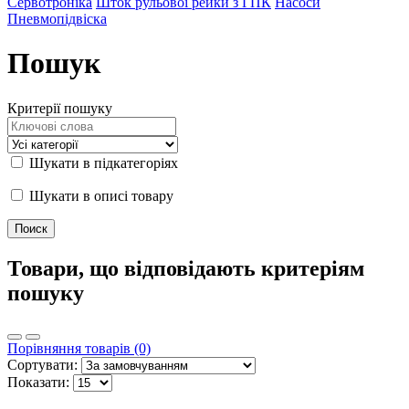
Сервотроніка
Шток рульової рейки з ГПК
Насоси
Пневмопідвіска
Пошук
Критерії пошуку
Шукати в підкатегоріях
Шукати в описі товару
Товари, що відповідають критеріям
пошуку
Порівняння товарів (0)
Сортувати:
Показати: