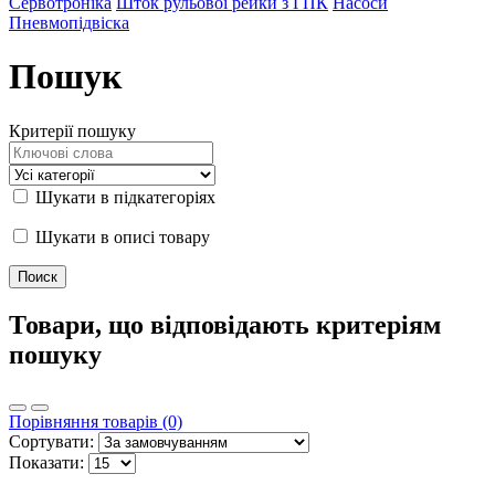
Сервотроніка
Шток рульової рейки з ГПК
Насоси
Пневмопідвіска
Пошук
Критерії пошуку
Шукати в підкатегоріях
Шукати в описі товару
Товари, що відповідають критеріям
пошуку
Порівняння товарів (0)
Сортувати:
Показати: