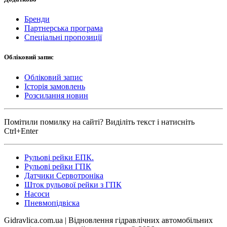
Бренди
Партнерська програма
Спеціальні пропозиції
Обліковий запис
Обліковий запис
Історія замовлень
Розсилання новин
Помітили помилку на сайті? Виділіть текст і натисніть
Ctrl+Enter
Рульові рейки ЕПК.
Рульові рейки ГПК
Датчики Сервотроніка
Шток рульової рейки з ГПК
Насоси
Пневмопідвіска
Gidravlica.com.ua | Відновлення гідравлічних автомобільних