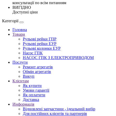
консультації по всім питанням
ВИГІДНО
Доступні ціни
Категорії
Головна
Товари
Рульові рейки ГПР
Рульові рейки ЕУР
Рульові колонки ЕУР
Насос ГПК
НАСОС ГПК З ЕЛЕКТРОПРИВОДОМ
Послуги
Ремонт агрегатів
Обмін агрегатів
Викуп
Клієнтам
Як купити
Умови гарантії
Як оплатити
Доставка
Информація
Відновлені запчастини - ідеальний вибір
Для постійних клієнтів та партнерів