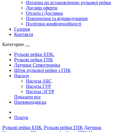
Нотатки по встановленню рульової рейки
Договір оферти
Оплата і Доставка
Повернення та відшкодування
Політики конфіденційності
Галерея
Контакти
Категории
Рульові рейки ЕПК.
Рульові рейки ГПК
Датчики Сервотроніка
Шток рульової рейки з ГПК
Насоси
Насосы АБС
Насосы ГУР
Насосы ЭГУР
Показати все
Пневмопідвіска
Пошук
Рульові рейки ЕПК.
Рульові рейки ГПК
Датчики