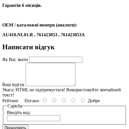
Гарантія 6 місяців.
OEM / каталожні номери (аналоги):
AU410.NL01.R , 761423053 , 761423053A
Написати відгук
Як Вас звати
Ваш відгук
Увага:
HTML не підтримується! Використовуйте звичайний
текст!
Рейтинг
Погано
Добре
Captcha
Введіть код
Продолжить