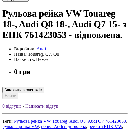
Рульова рейка VW Touareg
18-, Audi Q8 18-, Audi Q7 15- з
ЕПК 761423053 - відновлена.
Виробник:
Audi
Назва: Touareg, Q7, Q8
Наявність: Немає
0 грн
Замовити в один клік
Немає
0 відгуків
/
Написати відгук
Теги:
Рульова рейка VW Touareg
,
Audi Q8
,
Audi Q7 761423053
,
рульова рейка VW
,
рейка Audi відновлена
,
рейка з ЕПК VW
,