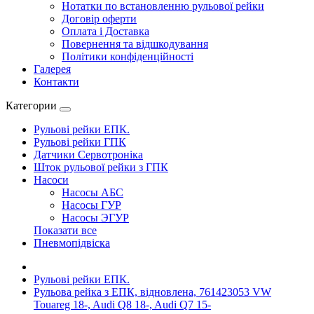
Нотатки по встановленню рульової рейки
Договір оферти
Оплата і Доставка
Повернення та відшкодування
Політики конфіденційності
Галерея
Контакти
Категории
Рульові рейки ЕПК.
Рульові рейки ГПК
Датчики Сервотроніка
Шток рульової рейки з ГПК
Насоси
Насосы АБС
Насосы ГУР
Насосы ЭГУР
Показати все
Пневмопідвіска
Рульові рейки ЕПК.
Рульова рейка з ЕПК, відновлена, 761423053 VW
Touareg 18-, Audi Q8 18-, Audi Q7 15-