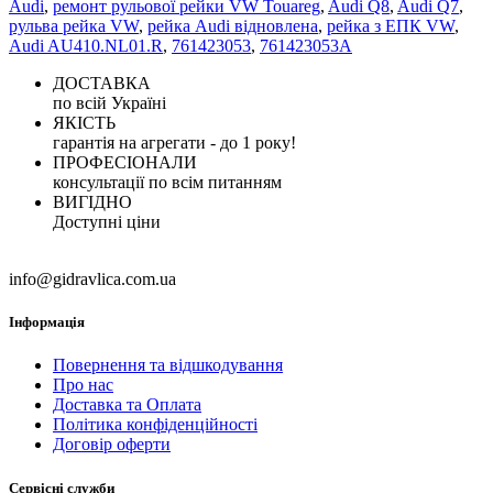
Audi
,
ремонт рульової рейки VW Touareg
,
Audi Q8
,
Audi Q7
,
рульва рейка VW
,
рейка Audi відновлена
,
рейка з ЕПК VW
,
Audi AU410.NL01.R
,
761423053
,
761423053A
ДОСТАВКА
по всій Україні
ЯКІСТЬ
гарантія на агрегати - до 1 року!
ПРОФЕСІОНАЛИ
консультації по всім питанням
ВИГІДНО
Доступні ціни
info@gidravlica.com.ua
Інформація
Повернення та відшкодування
Про нас
Доставка та Оплата
Політика конфіденційності
Договір оферти
Сервісні служби