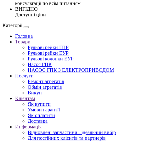
консультації по всім питанням
ВИГІДНО
Доступні ціни
Категорії
Головна
Товари
Рульові рейки ГПР
Рульові рейки ЕУР
Рульові колонки ЕУР
Насос ГПК
НАСОС ГПК З ЕЛЕКТРОПРИВОДОМ
Послуги
Ремонт агрегатів
Обмін агрегатів
Викуп
Клієнтам
Як купити
Умови гарантії
Як оплатити
Доставка
Информація
Відновлені запчастини - ідеальний вибір
Для постійних клієнтів та партнерів