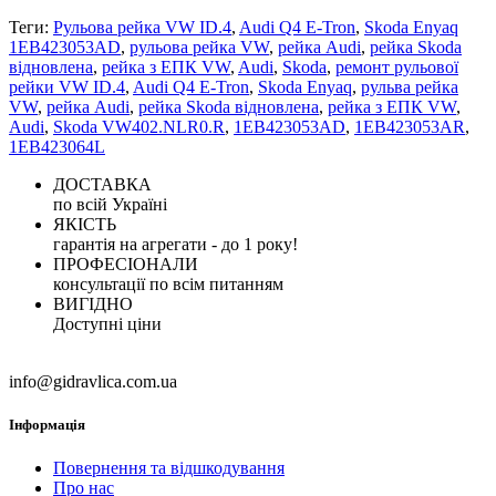
Теги:
Рульова рейка VW ID.4
,
Audi Q4 E-Tron
,
Skoda Enyaq
1EB423053AD
,
рульова рейка VW
,
рейка Audi
,
рейка Skoda
відновлена
,
рейка з ЕПК VW
,
Audi
,
Skoda
,
ремонт рульової
рейки VW ID.4
,
Audi Q4 E-Tron
,
Skoda Enyaq
,
рульва рейка
VW
,
рейка Audi
,
рейка Skoda відновлена
,
рейка з ЕПК VW
,
Audi
,
Skoda VW402.NLR0.R
,
1EB423053AD
,
1EB423053AR
,
1EB423064L
ДОСТАВКА
по всій Україні
ЯКІСТЬ
гарантія на агрегати - до 1 року!
ПРОФЕСІОНАЛИ
консультації по всім питанням
ВИГІДНО
Доступні ціни
info@gidravlica.com.ua
Інформація
Повернення та відшкодування
Про нас