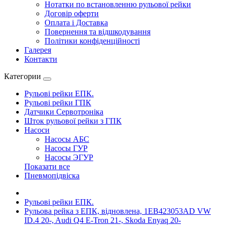
Нотатки по встановленню рульової рейки
Договір оферти
Оплата і Доставка
Повернення та відшкодування
Політики конфіденційності
Галерея
Контакти
Категории
Рульові рейки ЕПК.
Рульові рейки ГПК
Датчики Сервотроніка
Шток рульової рейки з ГПК
Насоси
Насосы АБС
Насосы ГУР
Насосы ЭГУР
Показати все
Пневмопідвіска
Рульові рейки ЕПК.
Рульова рейка з ЕПК, відновлена, 1EB423053AD VW
ID.4 20-, Audi Q4 E-Tron 21-, Skoda Enyaq 20-