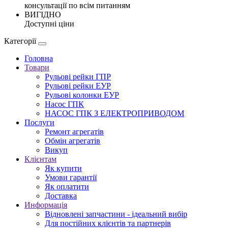
консультації по всім питанням
ВИГІДНО
Доступні ціни
Категорії
Головна
Товари
Рульові рейки ГПР
Рульові рейки ЕУР
Рульові колонки ЕУР
Насос ГПК
НАСОС ГПК З ЕЛЕКТРОПРИВОДОМ
Послуги
Ремонт агрегатів
Обмін агрегатів
Викуп
Клієнтам
Як купити
Умови гарантії
Як оплатити
Доставка
Информація
Відновлені запчастини - ідеальний вибір
Для постійних клієнтів та партнерів