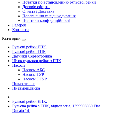
Нотатки по встановленню рульової рейки
Договір оферти
Оплата і Доставка
Повернення та відшкодування
Політики конфіденційності
Галерея
Контакти
Категории
Рульові рейки ЕПК.
Рульові рейки ГПК
Датчики Сервотроніка
Шток рульової рейки з ГПК
Насоси
Насосы АБС
Насосы ГУР
Насосы ЭГУР
Показати все
Пневмопідвіска
Рульові рейки ЕПК.
Рульова рейка з ЕПК, відновлена, 1399906080 Fiat
Ducato 14-