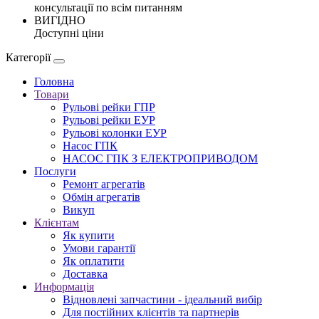
консультації по всім питанням
ВИГІДНО
Доступні ціни
Категорії
Головна
Товари
Рульові рейки ГПР
Рульові рейки ЕУР
Рульові колонки ЕУР
Насос ГПК
НАСОС ГПК З ЕЛЕКТРОПРИВОДОМ
Послуги
Ремонт агрегатів
Обмін агрегатів
Викуп
Клієнтам
Як купити
Умови гарантії
Як оплатити
Доставка
Информація
Відновлені запчастини - ідеальний вибір
Для постійних клієнтів та партнерів