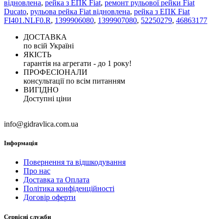
відновлена
,
рейка з ЕПК Fiat
,
ремонт рульової рейки Fiat
Ducato
,
рульова рейка Fiat відновлена
,
рейка з ЕПК Fiat
FI401.NLF0.R
,
1399906080
,
1399907080
,
52250279
,
46863177
ДОСТАВКА
по всій Україні
ЯКІСТЬ
гарантія на агрегати - до 1 року!
ПРОФЕСІОНАЛИ
консультації по всім питанням
ВИГІДНО
Доступні ціни
info@gidravlica.com.ua
Інформація
Повернення та відшкодування
Про нас
Доставка та Оплата
Політика конфіденційності
Договір оферти
Сервісні служби