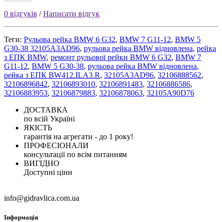
0 відгуків
/
Написати відгук
Теги:
Рульова рейка BMW 6 G32
,
BMW 7 G11-12
,
BMW 5
G30-38 32105A3AD96
,
рульова рейка BMW відновлена
,
рейка
з ЕПК BMW
,
ремонт рульової рейки BMW 6 G32
,
BMW 7
G11-12
,
BMW 5 G30-38
,
рульова рейка BMW відновлена
,
рейка з ЕПК BW412.ILA3.R
,
32105A3AD96
,
32106888562
,
32106896842
,
32106893010
,
32106891483
,
32106886586
,
32106883953
,
32106879883
,
32106878063
,
32105A90D76
ДОСТАВКА
по всій Україні
ЯКІСТЬ
гарантія на агрегати - до 1 року!
ПРОФЕСІОНАЛИ
консультації по всім питанням
ВИГІДНО
Доступні ціни
info@gidravlica.com.ua
Інформація