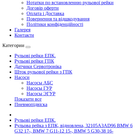
Нотатки по встановленню рульової рейки
Договір оферти
Оплата і Доставка
Повернення та відшкодування
Політики конфіденційності
Галерея
Контакти
Категории
Рульові рейки ЕПК.
Рульові рейки ГПК
Датчики Сервотроніка
Шток рульової рейки з ГПК
Насоси
Насосы АБС
Насосы ГУР
Насосы ЭГУР
Показати все
Пневмопідвіска
Рульові рейки ЕПК.
Рульова рейка з ЕПК, відновлена, 32105A3AD96 BMW 6
G32 17-, BMW 7 G11-12 15-, BMW 5 G30-38 16-