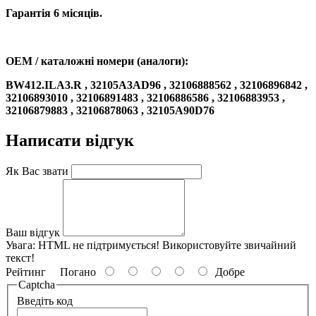
Гарантія 6 місяців.
OEM / каталожні номери (аналоги):
BW412.ILA3.R , 32105A3AD96 , 32106888562 , 32106896842 ,
32106893010 , 32106891483 , 32106886586 , 32106883953 ,
32106879883 , 32106878063 , 32105A90D76
Написати відгук
Як Вас звати
Ваш відгук
Увага:
HTML не підтримується! Використовуйте звичайний
текст!
Рейтинг
Погано
Добре
Captcha
Введіть код