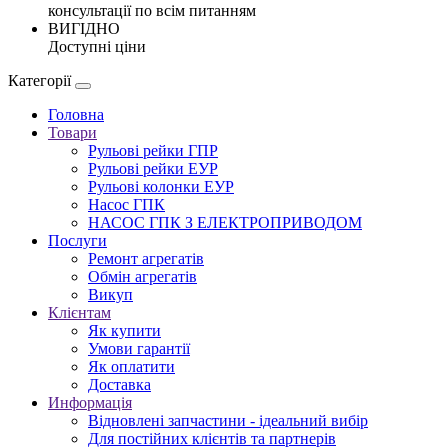
консультації по всім питанням
ВИГІДНО
Доступні ціни
Категорії
Головна
Товари
Рульові рейки ГПР
Рульові рейки ЕУР
Рульові колонки ЕУР
Насос ГПК
НАСОС ГПК З ЕЛЕКТРОПРИВОДОМ
Послуги
Ремонт агрегатів
Обмін агрегатів
Викуп
Клієнтам
Як купити
Умови гарантії
Як оплатити
Доставка
Информація
Відновлені запчастини - ідеальний вибір
Для постійних клієнтів та партнерів