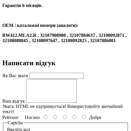
Гарантія 6 місяців.
OEM / каталожні номери (аналоги):
BW412.MLA2.R , 32107908980 , 32107884637 , 32108092871 ,
32108088845 , 32108097647 , 32108092825 , 32107886001
Написати відгук
Як Вас звати
Ваш відгук
Увага:
HTML не підтримується! Використовуйте звичайний
текст!
Рейтинг
Погано
Добре
Captcha
Введіть код