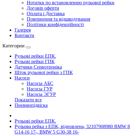
Нотатки по встановленню рульової рейки
Договір оферти
Оплата і Доставка
Повернення та відшкодування
Політики конфіденційності
Галерея
Контакти
Категории
Рульові рейки ЕПК.
Рульові рейки ГПК
Датчики Сервотроніка
Шток рульової рейки з ГПК
Насоси
Насосы АБС
Насосы ГУР
Насосы ЭГУР
Показати все
Пневмопідвіска
Рульові рейки ЕПК.
Рульова рейка з ЕПК, відновлена, 32107908980 BMW 8
G14-16 17-, BMW 5 G30-38 16-