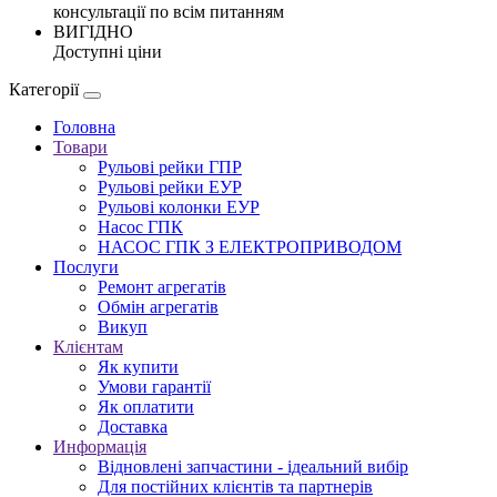
консультації по всім питанням
ВИГІДНО
Доступні ціни
Категорії
Головна
Товари
Рульові рейки ГПР
Рульові рейки ЕУР
Рульові колонки ЕУР
Насос ГПК
НАСОС ГПК З ЕЛЕКТРОПРИВОДОМ
Послуги
Ремонт агрегатів
Обмін агрегатів
Викуп
Клієнтам
Як купити
Умови гарантії
Як оплатити
Доставка
Информація
Відновлені запчастини - ідеальний вибір
Для постійних клієнтів та партнерів