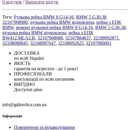
0 відгуків
/
Написати відгук
Теги:
Рульова рейка BMW 8 G14-16
,
BMW 5 G30-38
32107908980
,
рульова рейка BMW відновлена
,
рейка з ЕПК
BMW
,
ремонт рульової рейки BMW 8 G14-16
,
BMW 5 G30-38
,
рульова рейка BMW відновлена
,
рейка з ЕПК
BW412.MLA2.R
,
32107908980
,
32107884637
,
32108092871
,
32108088845
,
32108097647
,
32108092825
,
32107886001
ДОСТАВКА
по всій Україні
ЯКІСТЬ
гарантія на агрегати - до 1 року!
ПРОФЕСІОНАЛИ
консультації по всім питанням
ВИГІДНО
Доступні ціни
info@gidravlica.com.ua
Інформація
Повернення та відшкодування