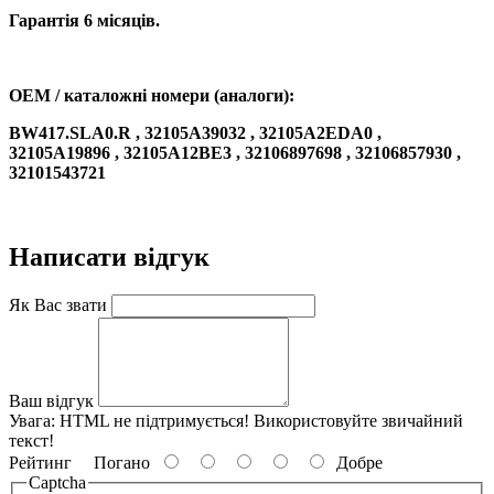
Гарантія 6 місяців.
OEM / каталожні номери (аналоги):
BW417.SLA0.R , 32105A39032 , 32105A2EDA0 ,
32105A19896 , 32105A12BE3 , 32106897698 , 32106857930 ,
32101543721
Написати відгук
Як Вас звати
Ваш відгук
Увага:
HTML не підтримується! Використовуйте звичайний
текст!
Рейтинг
Погано
Добре
Captcha