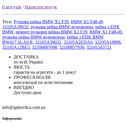
0 відгуків
/
Написати відгук
Теги:
Рульова рейка BMW X2 F39
,
BMW X1 F48-49
32105A39032
,
рульова рейка BMW відновлена
,
рейка з ЕПК
BMW
,
ремонт рульової рейки BMW X2 F39
,
BMW X1 F48-49
,
рульова рейка BMW відновлена
,
рейка з ЕПК BMW
BW417.SLA0.R
,
32105A39032
,
32105A2EDA0
,
32105A19896
,
32105A12BE3
,
32106897698
,
32106857930
,
32101543721
ДОСТАВКА
по всій Україні
ЯКІСТЬ
гарантія на агрегати - до 1 року!
ПРОФЕСІОНАЛИ
консультації по всім питанням
ВИГІДНО
Доступні ціни
info@gidravlica.com.ua
Інформація