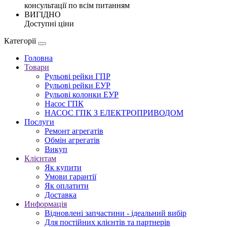
консультації по всім питанням
ВИГІДНО
Доступні ціни
Категорії
Головна
Товари
Рульові рейки ГПР
Рульові рейки ЕУР
Рульові колонки ЕУР
Насос ГПК
НАСОС ГПК З ЕЛЕКТРОПРИВОДОМ
Послуги
Ремонт агрегатів
Обмін агрегатів
Викуп
Клієнтам
Як купити
Умови гарантії
Як оплатити
Доставка
Информація
Відновлені запчастини - ідеальний вибір
Для постійних клієнтів та партнерів