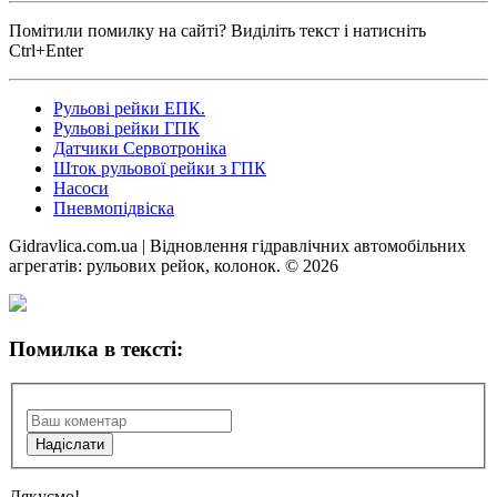
Помітили помилку на сайті? Виділіть текст і натисніть
Ctrl+Enter
Рульові рейки ЕПК.
Рульові рейки ГПК
Датчики Сервотроніка
Шток рульової рейки з ГПК
Насоси
Пневмопідвіска
Gidravlica.com.ua | Відновлення гідравлічних автомобільних
агрегатів: рульових рейок, колонок. © 2026
Помилка в тексті:
Дякуємо!