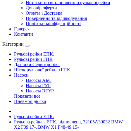
Нотатки по встановленню рульової рейки
Договір оферти
Оплата і Доставка
Повернення та відшкодування
Політики конфіденційності
Галерея
Контакти
Категории
Рульові рейки ЕПК.
Рульові рейки ГПК
Датчики Сервотроніка
Шток рульової рейки з ГПК
Насоси
Насосы АБС
Насосы ГУР
Насосы ЭГУР
Показати все
Пневмопідвіска
Рульові рейки ЕПК.
Рульова рейка з ЕПК, відновлена, 32105A39032 BMW
X2 F39 17-, BMW X1 F48-49 15-