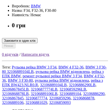
Виробник:
BMW
Назва: F34, F32-36, F30-80
Наявність: Немає
0 грн
Замовити в один клік
Немає
0 відгуків
/
Написати відгук
Теги:
Рульова рейка BMW 3 F34
,
BMW 4 F32-36
,
BMW 3 F30-
80 32106889104LB
,
рульова рейка BMW відновлена
,
рейка з
ЕПК BMW
,
ремонт рульової рейки BMW 3 F34
,
BMW 4 F32-
36
,
BMW 3 F30-80
,
рульова рейка BMW відновлена
,
рейка з
ЕПК BW423.NLR0.R
,
32106889104LB
,
32106886290LB
,
32106867845LB
,
32106877774LB
,
32106859296LB
,
32106868878LB
,
32106889106LB
,
32106889104
,
32106886290
,
32106867845
,
32106877774
,
32106859296
,
32106868878
,
32106889106
,
32106881029
,
32106859093