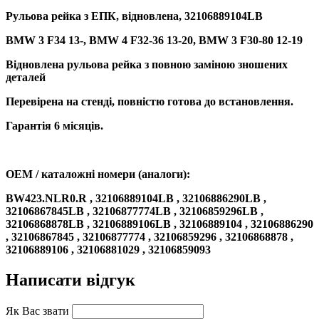
Рульова рейка з ЕПК, відновлена, 32106889104LB
BMW 3 F34 13-, BMW 4 F32-36 13-20, BMW 3 F30-80 12-19
Відновлена рульова рейка з повною заміною зношених
деталей
Перевірена на стенді, повністю готова до встановлення.
Гарантія 6 місяців.
OEM / каталожні номери (аналоги):
BW423.NLR0.R , 32106889104LB , 32106886290LB ,
32106867845LB , 32106877774LB , 32106859296LB ,
32106868878LB , 32106889106LB , 32106889104 , 32106886290
, 32106867845 , 32106877774 , 32106859296 , 32106868878 ,
32106889106 , 32106881029 , 32106859093
Написати відгук
Як Вас звати