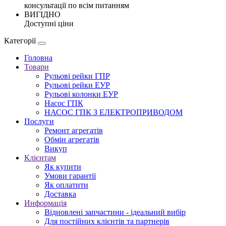
консультації по всім питанням
ВИГІДНО
Доступні ціни
Категорії
Головна
Товари
Рульові рейки ГПР
Рульові рейки ЕУР
Рульові колонки ЕУР
Насос ГПК
НАСОС ГПК З ЕЛЕКТРОПРИВОДОМ
Послуги
Ремонт агрегатів
Обмін агрегатів
Викуп
Клієнтам
Як купити
Умови гарантії
Як оплатити
Доставка
Информація
Відновлені запчастини - ідеальний вибір
Для постійних клієнтів та партнерів