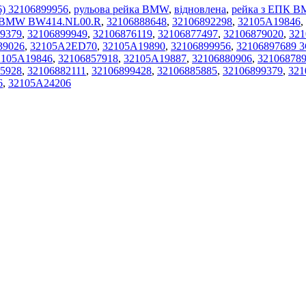
6) 32106899956
,
рульова рейка BMW
,
відновлена
,
рейка з ЕПК 
 BMW BW414.NL00.R
,
32106888648
,
32106892298
,
32105A19846
,
9379
,
32106899949
,
32106876119
,
32106877497
,
32106879020
,
321
39026
,
32105A2ED70
,
32105A19890
,
32106899956
,
32106897689 
2105A19846
,
32106857918
,
32105A19887
,
32106880906
,
32106878
5928
,
32106882111
,
32106899428
,
32106885885
,
32106899379
,
321
6
,
32105A24206