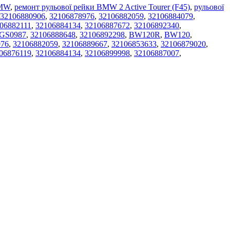
BMW
,
ремонт рульової рейки BMW 2 Active Tourer (F45)
,
рульової
32106880906
,
32106878976
,
32106882059
,
32106884079
,
06882111
,
32106884134
,
32106887672
,
32106892340
,
3GS0987
,
32106888648
,
32106892298
,
BW120R
,
BW120
,
976
,
32106882059
,
32106889667
,
32106853633
,
32106879020
,
06876119
,
32106884134
,
32106899998
,
32106887007
,