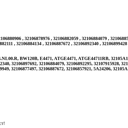
06880906 , 32106878976 , 32106882059 , 32106884079 , 321068858
882111 , 32106884134 , 32106887672 , 32106892340 , 32106899428
.NL00.R, BW120B, E4471, ATGE4471, ATGE44711RB, 32105A1984
2340, 32106897692, 32106884079, 32106892295, 32107915928, 321
99949, 32106877497, 32106887672, 32106857921, 5A24206, 32105
ст!