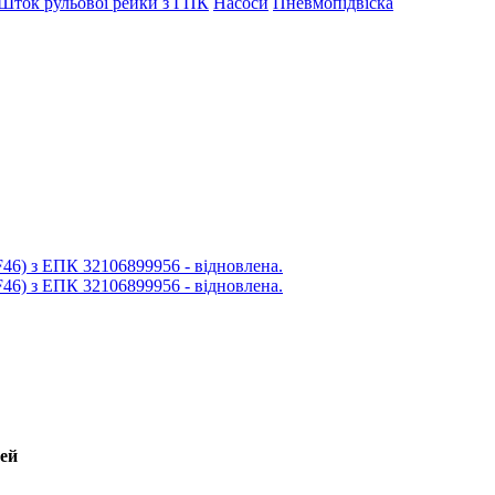
Шток рульової рейки з ГПК
Насоси
Пневмопідвіска
лей