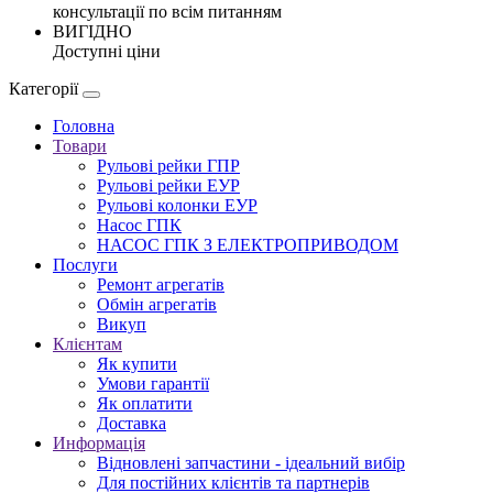
консультації по всім питанням
ВИГІДНО
Доступні ціни
Категорії
Головна
Товари
Рульові рейки ГПР
Рульові рейки ЕУР
Рульові колонки ЕУР
Насос ГПК
НАСОС ГПК З ЕЛЕКТРОПРИВОДОМ
Послуги
Ремонт агрегатів
Обмін агрегатів
Викуп
Клієнтам
Як купити
Умови гарантії
Як оплатити
Доставка
Информація
Відновлені запчастини - ідеальний вибір
Для постійних клієнтів та партнерів