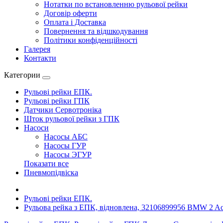
Нотатки по встановленню рульової рейки
Договір оферти
Оплата і Доставка
Повернення та відшкодування
Політики конфіденційності
Галерея
Контакти
Категории
Рульові рейки ЕПК.
Рульові рейки ГПК
Датчики Сервотроніка
Шток рульової рейки з ГПК
Насоси
Насосы АБС
Насосы ГУР
Насосы ЭГУР
Показати все
Пневмопідвіска
Рульові рейки ЕПК.
Рульова рейка з ЕПК, відновлена, 32106899956 BMW 2 Activ