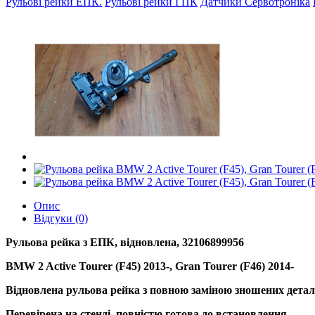
Рульові рейки ЕПК.
Рульові рейки ГПК
Датчики Сервотроніка
Опис
Відгуки (0)
Рульова рейка з ЕПК, відновлена, 32106899956
BMW 2 Active Tourer (F45) 2013-, Gran Tourer (F46) 2014-
Відновлена рульова рейка з повною заміною зношених дета
Перевірена на стенді, повністю готова до встановлення.