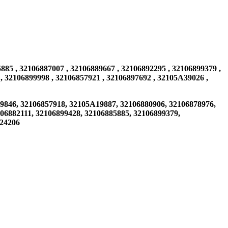
85 , 32106887007 , 32106889667 , 32106892295 , 32106899379 ,
 , 32106899998 , 32106857921 , 32106897692 , 32105A39026 ,
6, 32106857918, 32105A19887, 32106880906, 32106878976,
06882111, 32106899428, 32106885885, 32106899379,
A24206