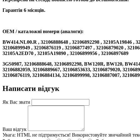
Гарантія 6 місяців.
OEM / каталожні номери (аналоги):
BW414.NL00.R , 32106888648 , 32106892298 , 32105A19846 , 321
32106899949 , 32106876119 , 32106877497 , 32106879020 , 32106
32105A2ED70 , 32105A19890 , 32106899956 , 32106897689
3GS0987, 32106888648, 32106892298, BW120R, BW120, BW414
32106882059, 32106889667, 32106853633, 32106879020, 3210689
32106876119, 32106884134, 32106899998, 32106887007, 321068
Написати відгук
Як Вас звати
Ваш відгук
Увага:
HTML не підтримується! Використовуйте звичайний тек