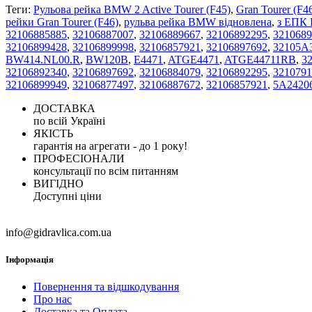
Теги:
Рульова рейка BMW 2 Active Tourer (F45)
,
Gran Tourer (F4
рейки Gran Tourer (F46)
,
рульва рейка BMW відновлена
,
з ЕПК
32106885885
,
32106887007
,
32106889667
,
32106892295
,
3210689
32106899428
,
32106899998
,
32106857921
,
32106897692
,
32105A
BW414.NL00.R
,
BW120B
,
E4471
,
ATGE4471
,
ATGE44711RB
,
3
32106892340
,
32106897692
,
32106884079
,
32106892295
,
3210791
32106899949
,
32106877497
,
32106887672
,
32106857921
,
5A2420
ДОСТАВКА
по всій Україні
ЯКІСТЬ
гарантія на агрегати - до 1 року!
ПРОФЕСІОНАЛИ
консультації по всім питанням
ВИГІДНО
Доступні ціни
info@gidravlica.com.ua
Інформація
Повернення та відшкодування
Про нас
Доставка та Оплата