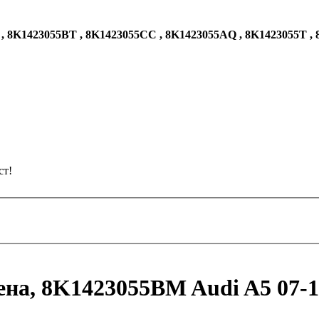
, 8K1423055BT , 8K1423055CC , 8K1423055AQ , 8K1423055T ,
ст!
на, 8K1423055BM Audi A5 07-16,