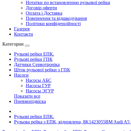
Нотатки по встановленню рульової рейки
Договір оферти
Оплата і Доставка
Повернення та відшкодування
Політики конфіденційності
Галерея
Контакти
Категории
Рульові рейки ЕПК.
Рульові рейки ГПК
Датчики Сервотроніка
Шток рульової рейки з ГПК
Насоси
Насосы АБС
Насосы ГУР
Насосы ЭГУР
Показати все
Пневмопідвіска
Рульові рейки ЕПК.
Рульова рейка з ЕПК, відновлена, 8K1423055BM Audi A5 0