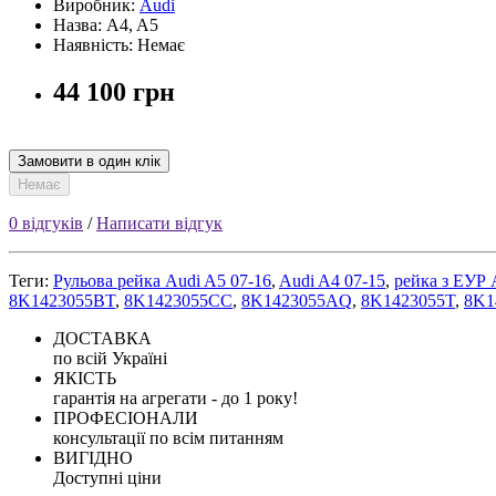
Виробник:
Audi
Назва: A4, A5
Наявність: Немає
44 100 грн
Замовити в один клік
Немає
0 відгуків
/
Написати відгук
Теги:
Рульова рейка Audi A5 07-16
,
Audi A4 07-15
,
рейка з ЕУР 
8K1423055BT
,
8K1423055CC
,
8K1423055AQ
,
8K1423055T
,
8K1
ДОСТАВКА
по всій Україні
ЯКІСТЬ
гарантія на агрегати - до 1 року!
ПРОФЕСІОНАЛИ
консультації по всім питанням
ВИГІДНО
Доступні ціни