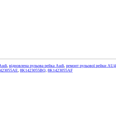
Audi
,
відновлена рульова рейка Audi
,
ремонт рульової рейки AU4
423055AE
,
8K1423055BQ
,
8K1423055AF