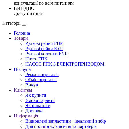
консультації по всім питанням
ВИГІДНО
Доступні ціни
Категорії
Головна
Товари
Рульові рейки ГПР
Рульові рейки ЕУР
Рульові колонки ЕУР
Насос ГПК
НАСОС ГПК З ЕЛЕКТРОПРИВОДОМ
Послуги
Ремонт агрегатів
Обмін агрегатів
Викуп
Клієнтам
Як купити
Умови гарантії
Як оплатити
Доставка
Информація
Відновлені запчастини - ідеальний вибір
Для постійних клієнтів та партнерів