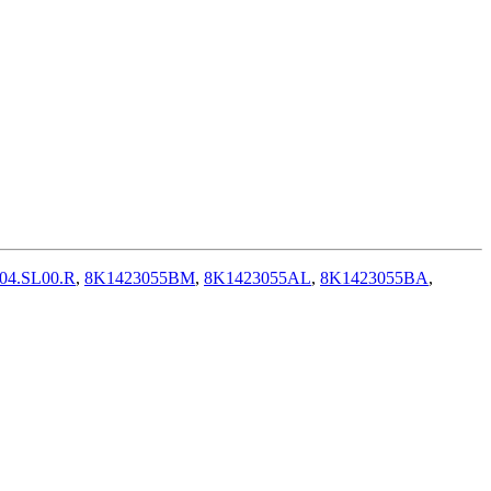
04.SL00.R
,
8K1423055BM
,
8K1423055AL
,
8K1423055BA
,