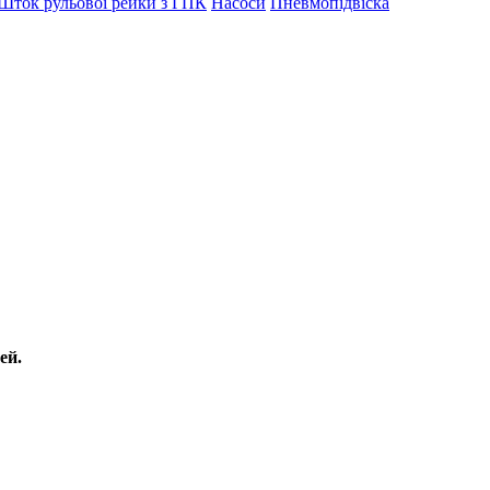
Шток рульової рейки з ГПК
Насоси
Пневмопідвіска
ей.