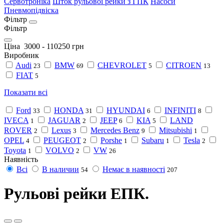
Сервотроніка
Шток рульової рейки з ГПК
Насоси
Пневмопідвіска
Фільтр
Фільтр
Ціна
3000
-
110250
грн
Виробник
Audi
BMW
CHEVROLET
CITROEN
23
69
5
13
FIAT
5
Показати всі
Ford
HONDA
HYUNDAI
INFINITI
33
31
6
8
IVECA
JAGUAR
JEEP
KIA
LAND
1
2
6
5
ROVER
Lexus
Mercedes Benz
Mitsubishi
2
3
9
1
OPEL
PEUGEOT
Porshe
Subaru
Tesla
4
2
1
1
2
Toyota
VOLVO
VW
1
2
26
Наявність
Всі
В наличии
Немає в наявності
54
207
Рульові рейки ЕПК.