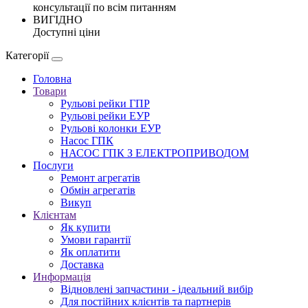
консультації по всім питанням
ВИГІДНО
Доступні ціни
Категорії
Головна
Товари
Рульові рейки ГПР
Рульові рейки ЕУР
Рульові колонки ЕУР
Насос ГПК
НАСОС ГПК З ЕЛЕКТРОПРИВОДОМ
Послуги
Ремонт агрегатів
Обмін агрегатів
Викуп
Клієнтам
Як купити
Умови гарантії
Як оплатити
Доставка
Информація
Відновлені запчастини - ідеальний вибір
Для постійних клієнтів та партнерів