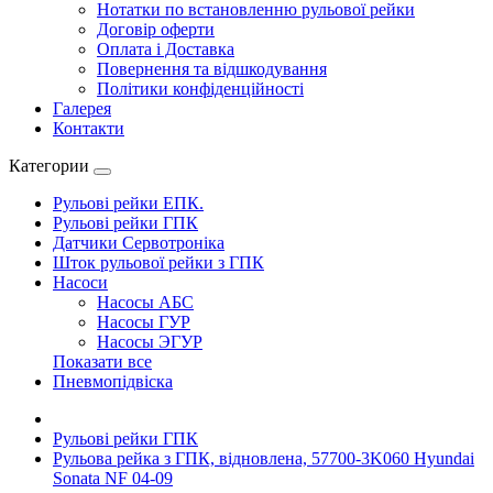
Нотатки по встановленню рульової рейки
Договір оферти
Оплата і Доставка
Повернення та відшкодування
Політики конфіденційності
Галерея
Контакти
Категории
Рульові рейки ЕПК.
Рульові рейки ГПК
Датчики Сервотроніка
Шток рульової рейки з ГПК
Насоси
Насосы АБС
Насосы ГУР
Насосы ЭГУР
Показати все
Пневмопідвіска
Рульові рейки ГПК
Рульова рейка з ГПК, відновлена, 57700-3K060 Hyundai
Sonata NF 04-09