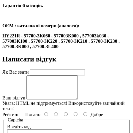
Гарантія 6 місяців.
OEM / каталожні номери (аналоги):
HY221R , 57700-3K060 , 577003K000 , 577003k030 ,
577003K100 , 57700-3K220 , 57700-3K210 , 57700-3K230 ,
57700-3K000 , 57700-3L400
Написати відгук
Як Вас звати
Ваш відгук
Увага:
HTML не підтримується! Використовуйте звичайний
текст!
Рейтинг
Погано
Добре
Captcha
Введіть код