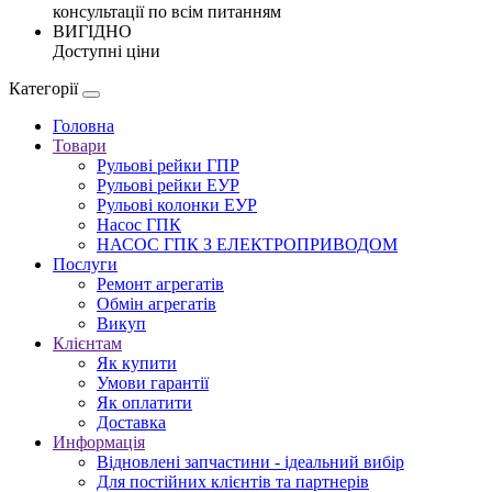
консультації по всім питанням
ВИГІДНО
Доступні ціни
Категорії
Головна
Товари
Рульові рейки ГПР
Рульові рейки ЕУР
Рульові колонки ЕУР
Насос ГПК
НАСОС ГПК З ЕЛЕКТРОПРИВОДОМ
Послуги
Ремонт агрегатів
Обмін агрегатів
Викуп
Клієнтам
Як купити
Умови гарантії
Як оплатити
Доставка
Информація
Відновлені запчастини - ідеальний вибір
Для постійних клієнтів та партнерів