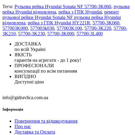
Теги:
Рульова рейка Hyundai Sonata NF 57700-3K060
,
рульова
рейка Hyundai відновлена
,
рейка з ГПК Hyundai
,
ремонт
рульової рейки Hyundai Sonata NF рульова рейка Hyundai
відновлена
,
рейка з ГПК Hyundai HY221R
,
57700-3K060
,
577003K000
,
577003k030
,
577003K100
,
57700-3K220
,
57700-
3K210
,
57700-3K230
,
57700-3K000
,
57700-3L400
ДОСТАВКА
по всій Україні
ЯКІСТЬ
гарантія на агрегати - до 1 року!
ПРОФЕСІОНАЛИ
консультації по всім питанням
ВИГІДНО
Доступні ціни
info@gidravlica.com.ua
Інформація
Повернення та відшкодування
Про нас
Доставка та Оплата