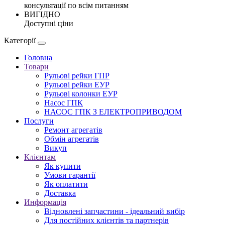
консультації по всім питанням
ВИГІДНО
Доступні ціни
Категорії
Головна
Товари
Рульові рейки ГПР
Рульові рейки ЕУР
Рульові колонки ЕУР
Насос ГПК
НАСОС ГПК З ЕЛЕКТРОПРИВОДОМ
Послуги
Ремонт агрегатів
Обмін агрегатів
Викуп
Клієнтам
Як купити
Умови гарантії
Як оплатити
Доставка
Информація
Відновлені запчастини - ідеальний вибір
Для постійних клієнтів та партнерів