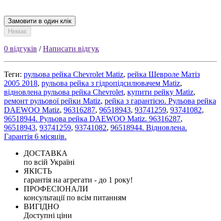
Замовити в один клік
Немає
0 відгуків
/
Написати відгук
Теги:
рульова рейка Chevrolet Matiz
,
рейка Шевроле Матіз
2005 2018
,
рульова рейка з гідропідсилювачем Matiz
,
відновлена рульова рейка Chevrolet
,
купити рейку Matiz
,
ремонт рульової рейки Matiz
,
рейка з гарантією. Рульова рейка
DAEWOO Matiz
,
96316287
,
96518943
,
93741259
,
93741082
,
96518944. Рульова рейка DAEWOO Matiz. 96316287
,
96518943
,
93741259
,
93741082
,
96518944. Відновлена.
Гарантія 6 місяців.
ДОСТАВКА
по всій Україні
ЯКІСТЬ
гарантія на агрегати - до 1 року!
ПРОФЕСІОНАЛИ
консультації по всім питанням
ВИГІДНО
Доступні ціни