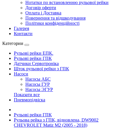
Нотатки по встановленню рульової рейки
Договір оферти
Оплата і Доставка
Повернення та відшкодування
Політики конфіденційності
Галерея
Контакти
Категории
Рульові рейки ЕПК.
Рульові рейки ГПК
Датчики Сервотроніка
Шток рульової рейки з ГПК
Насоси
Насосы АБС
Насосы ГУР
Насосы ЭГУР
Показати все
Пневмопідвіска
Рульові рейки ГПК
Рульова рейка з ГПК, відновлена, DW9002
CHEVROLET Matiz M2 (2005 - 2018)