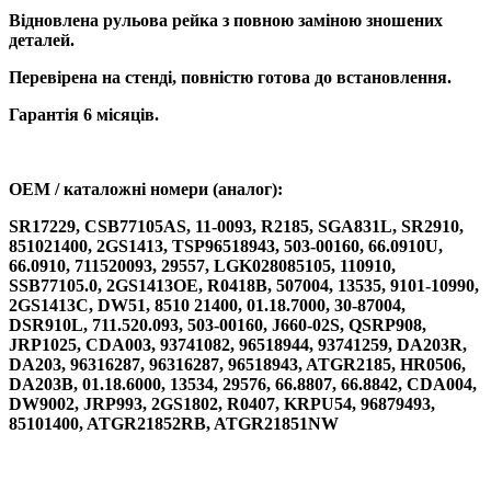
Відновлена рульова рейка з повною заміною зношених
деталей.
Перевірена на стенді, повністю готова до встановлення.
Гарантія 6 місяців.
OEM / каталожні номери (аналог):
SR17229, CSB77105AS, 11-0093, R2185, SGA831L, SR2910,
851021400, 2GS1413, TSP96518943, 503-00160, 66.0910U,
66.0910, 711520093, 29557, LGK028085105, 110910,
SSB77105.0, 2GS1413OE, R0418B, 507004, 13535, 9101-10990,
2GS1413C, DW51, 8510 21400, 01.18.7000, 30-87004,
DSR910L, 711.520.093, 503-00160, J660-02S, QSRP908,
JRP1025, CDA003, 93741082, 96518944, 93741259, DA203R,
DA203, 96316287, 96316287, 96518943, ATGR2185, HR0506,
DA203B, 01.18.6000, 13534, 29576, 66.8807, 66.8842, CDA004,
DW9002, JRP993, 2GS1802, R0407, KRPU54, 96879493,
85101400, ATGR21852RB, ATGR21851NW